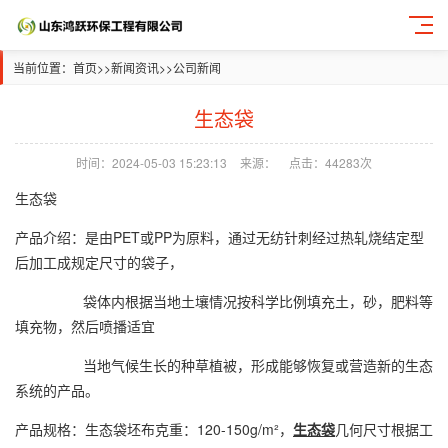
当前位置：
首页
>>
新闻资讯
>>
公司新闻
生态袋
时间：2024-05-03 15:23:13
来源：
点击：44283次
生态袋
产品介绍：是由PET或PP为原料，通过无纺针刺经过热轧烧结定型
后加工成规定尺寸的袋子，
袋体内根据当地土壤情况按科学比例填充土，砂，肥料等
填充物，然后喷播适宜
当地气候生长的种草植被，形成能够恢复或营造新的生态
系统的产品。
产品规格：生态袋坯布克重：120-150g/m²，
生态袋
几何尺寸根据工