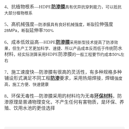
具有优异抗穿刺能力，可以抵抗
4、抗植物根系—HDPE
防渗膜
大部分植物根系
—防渗膜具有良好机械强度，断裂
5、高机械强度
拉伸强度
28MPa，断裂
700%
延伸率
采用新型技术提高了防渗效
6、成本低效益高—HDPE
防渗膜
果，但生产工艺更加科学、速捷、所以产品成本反而低于传统
防水
，经实际测算采用
的一般工程要节约成本50%左
材料
HDPE防渗膜
右
7、施工速度快—防渗膜有很高的灵活性，有多种规格多种
，
强度
铺设形式满足不同工程
防渗
要求，采用热熔焊接
焊缝
高，施工方便、快速健康
8、环保无毒性—防渗膜采用的材料均为无毒
环保材料
，防
渗原理是普通物理变化，不产生任何有害物质，是环保、养
殖、饮用水池的更佳选择