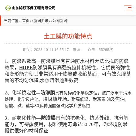
当前位置：
首页
>>
新闻资讯
>>
公司新闻
土工膜的功能特点
时间：2023-10-11 16:55:17
来源：
点击：55265次
无法比拟的防渗
1、防渗系数高—防渗膜具有普通防水材料
效果，
具有高强抗拉伸机械性，它优良的弹性
HDPE
防渗膜
和变形能力使其非常适用于膨胀或收缩基面，可有效克服基
面的不均匀沉降,
高
水蒸汽渗透系数
防渗膜
—
具有优异的化学稳定性，被广泛用于污水
2、化学稳定性
处理，化学反应池，
。耐高低温，耐沥青,油及
，
垃圾填埋场
焦油
耐酸、碱、盐等80多种强酸强碱化学介质腐蚀
3、耐老化性能—
防渗膜
具有的抗老化、抗紫外线、抗分解
能力，可裸露使用，材料使用寿命达50-70年，为环境防渗
提供很好的材料保证