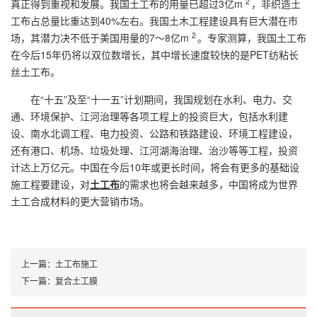
2
真正得到重视和发展。我国土工布的用量已超过3亿m
，非织造土
工布占总量比重达到40%左右。我国土木工程建设具有巨大潜在市
2
场，其潜力决不低于美国用量的7～8亿m
。专家测算，我国土工布
在今后15年仍将以双位数增长，其中增长速度较快的是PET纺粘长
丝土工布。
在“十五”及至“十一五”计划期间，我国规划在水利、电力、交
通、环境保护、江河治理等各项工程上的投资巨大，包括水利建
设、南水北调工程、电力投资、公路和铁路建设、环境工程建设，
还有港口、机场、垃圾处理、江河湖海治理、治沙等等工程，投资
计达上万亿元。中国在今后10年或更长时间，将会有更多的基础设
施工程要建设，对
土工布
的需求也将会越来越多，中国将成为世界
土工合成材料的更大营销市场。
上一篇：
土工布施工
下一篇：
复合土工膜