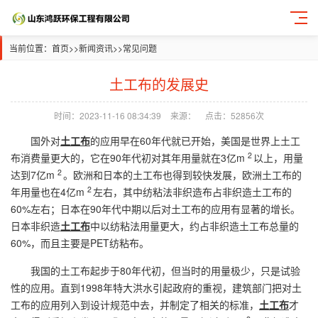
当前位置：
首页
>>
新闻资讯
>>
常见问题
土工布的发展史
时间：2023-11-16 08:34:39
来源：
点击：52856次
国外对
土工布
的应用早在60年代就已开始，美国是世界上土工
2
布消费量更大的，它在90年代初对其年用量就在3亿m
以上，用量
2
达到7亿m
。欧洲和日本的土工布也得到较快发展，欧洲土工布的
2
年用量也在4亿m
左右，其中纺粘法非织造布占非织造土工布的
60%左右；日本在90年代中期以后对土工布的应用有显著的增长。
日本非织造
土工布
中以纺粘法用量更大，约占非织造土工布总量的
60%，而且主要是PET纺粘布。
我国的土工布起步于80年代初，但当时的用量极少，只是试验
性的应用。直到1998年特大洪水引起政府的重视，建筑部门把对土
工布的应用列入到设计规范中去，并制定了相关的标准，
土工布
才