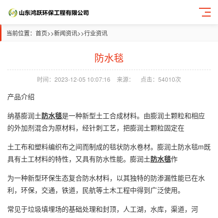
当前位置：
首页
>>
新闻资讯
>>
行业资讯
防水毯
时间：2023-12-05 10:07:16
来源：
点击：54010次
产品介绍
纳基膨润土
防水毯
是一种新型土工合成材料。由膨润土颗粒和相应
的外加剂混合为原材料，经针刺工艺，把膨润土颗粒固定在
土工布和塑料编织布之间而制成的毯状防水卷材。膨润土防水毯m既
具有土工材料的特性，又具有防水性能。膨润土
防水毯
作
为一种新型环保生态复合防水材料，以其独特的防渗漏性能已在水
利，环保，交通，铁道，民航等土木工程中得到广泛使用。
常见于垃圾填埋场的基础处理和封顶，人工湖，水库，渠道，河