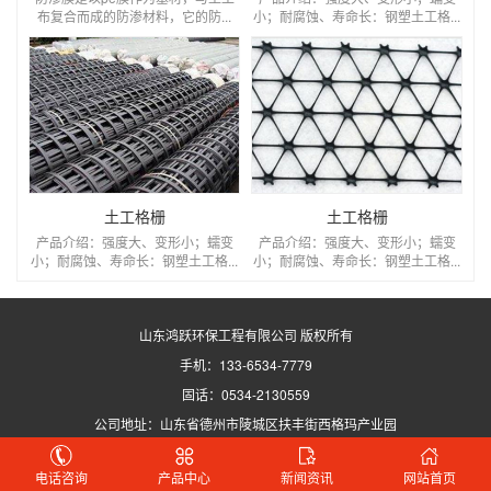
布复合而成的防渗材料，它的防...
小；耐腐蚀、寿命长：钢塑土工格...
土工格栅
土工格栅
产品介绍：强度大、变形小；蠕变
产品介绍：强度大、变形小；蠕变
小；耐腐蚀、寿命长：钢塑土工格...
小；耐腐蚀、寿命长：钢塑土工格...
山东鸿跃环保工程有限公司 版权所有
手机：133-6534-7779
固话：0534-2130559
公司地址：山东省德州市陵城区扶丰街西格玛产业园
鲁公网安备37140302000613号 备案号：
鲁ICP备2023017102号-19
电话咨询
产品中心
新闻资讯
网站首页