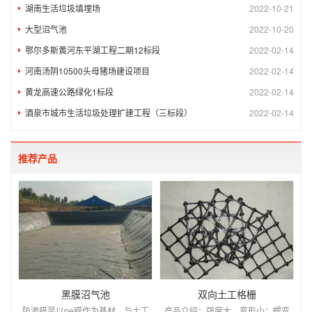
湖南生活垃圾填埋场
2022-10-21
大型沼气池
2022-10-20
鄂尔多斯黄河东平湖工程二期12标段
2022-02-14
河南汤阴10500头母猪场建设项目
2022-02-14
黄龙高速公路绿化1标段
2022-02-14
酒泉市城市生活垃圾处理扩建工程（三标段）
2022-02-14
推荐产品
黑膜沼气池
双向土工格栅
防渗膜是以pe膜作为基材，与土工
产品介绍：强度大、变形小；蠕变