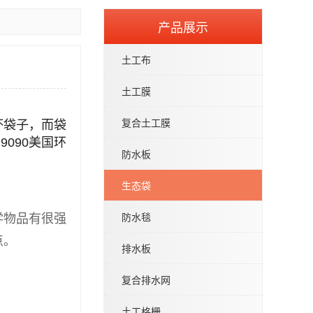
产品展示
土工布
土工膜
复合土工膜
坏袋子，而袋
9090美国环
防水板
生态袋
防水毯
学物品有很强
点。
排水板
复合排水网
土工格栅