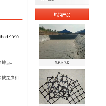
热销产品
d 9090
黑膜沼气池
染地点。
会被昆虫和